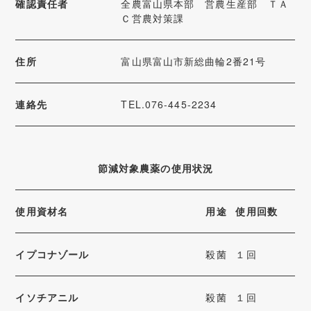
確認責任者
全農富山県本部 営農生産部 ＴＡ
Ｃ営農対策課
住所
富山県富山市新総曲輪2番21号
連絡先
TEL.076-445-2234
節減対象農薬の使用状況
使用資材名
用途
使用回数
イプコナゾール
殺菌
１回
イソチアニル
殺菌
１回